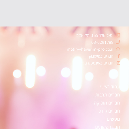
יגאל אלון 155, תל-אביב
03-6291788
motir@haverim-pro.co.il
חברים בפייסבוק
חברים באינסטגרם
עמוד ראשי
חברים תרבות
חברים מוסיקה
חברים קידס
נופשים
מבין הפקותינו