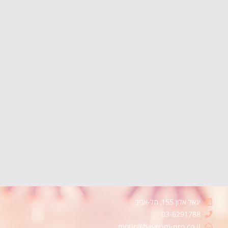
יגאל אלון 155, תל-אביב
03-6291788
motir@haverim-pro.co.il