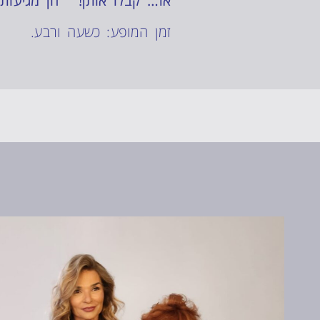
אז… קבלו אותן! הן מגיעות 
זמן המופע: כשעה ורבע.