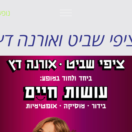
נופש
יפי שביט ואורנה דץ