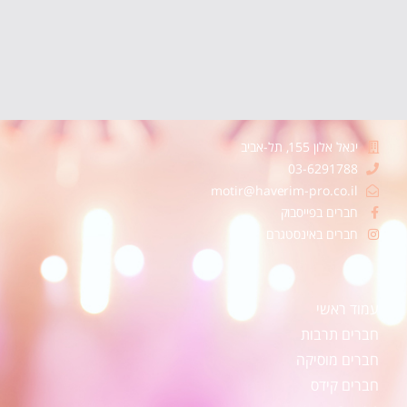
יגאל אלון 155, תל-אביב
03-6291788
motir@haverim-pro.co.il
חברים בפייסבוק
חברים באינסטגרם
עמוד ראשי
חברים תרבות
חברים מוסיקה
חברים קידס