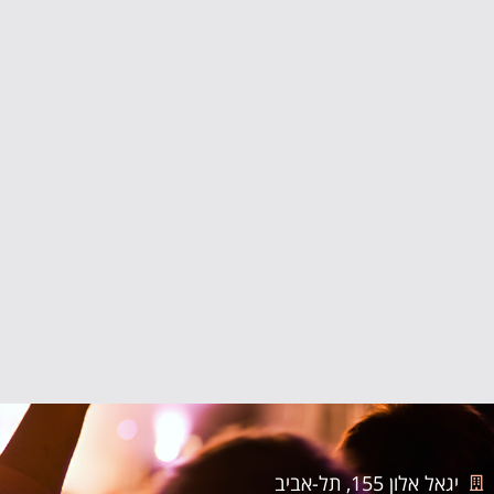
יגאל אלון 155, תל-אביב