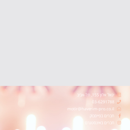
יגאל אלון 155, תל-אביב
03-6291788
motir@haverim-pro.co.il
חברים בפייסבוק
חברים באינסטגרם